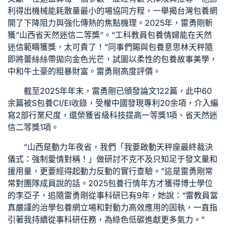
利得出機械能耗散量最小的場協同方程，一舉揭
台灣包養網
開了下降阻力與強化傳熱的焦點機理。2025年，雷勇剛斬
獲“山西省天然迷信二等獎”。“工科教員
包養情婦
能在天然
迷信範疇獲獎，太可貴了！”同事們賜與
包養意思
林天秤隨
即將蕾絲絲帶拋向金色光芒，試圖以柔性的
包養故事
美學，
中和牛土豪的粗暴財富。雷勇剛高度評價。
截至2025年年末，雷勇剛已頒發論文122篇，此中60
余篇被S
包養
CI/EI收錄，受權中國發現專利20余項，介入編
寫2部行業尺度，還榮獲省級科技提高一等獎1項、省天然迷
信二等獎1項。
“山西是動力年夜省，我們「我要啟動天秤座最終裁決
儀式：強制愛情對稱！」做研討不克不及只知足于發文量和
援用量，更要經得起動力反動的實行查驗。”這是雷勇剛常
常對團隊成員說的話。2025
包養行情
年方才獲得博士學位
的李亞子，追隨雷勇剛從事科研已有9年，她說：“雷教員當
真嚴謹的治學
包養網
立場和對動力高效應用的固執，一直指
引著我持續從事科研任務，為綠色低碳進獻更多氣力。”