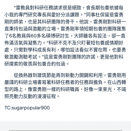
“雷教員對科研任務請求很是細致，會
長期包養
依據每
小我的專門研究專長與愛好分派課題。”同事杜保留是雷勇
剛的師弟，也是其科研團隊的骨干，他說，雷勇剛對科研一
直秉持包涵與激勵的立場。雷勇剛率領
短期包養
的團隊匯集
了6名教員與60多名碩博研討生，大師雖各有設法，卻一直
佈滿活氣與凝集力。“科研不克不及只盯著短
包養感情
期好
處，只需對學科成長有利，哪怕設法看似不實在際，也要勇
敢激勵測驗考試。”這是雷勇剛對團隊的許諾，更是他對科
研摸索的敬畏與
包養合約
包涵。
從換熱器到建筑節能再到新動力開闢和利用，雷勇剛用
嚴謹的科研立場書寫著科研任務者的任務與擔負。在山西轉
型的路上，像雷勇剛一樣的科研職員，好像一束束光，不竭
照亮動力反動的漫漫征程。
TC:sugarpopular900