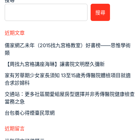
搜尋
搜尋
近期文章
儒家網乙未年（2015找九宮格教室）好書榜——思惟學術
類
【周找九宮格講座海琳】讓書院文明歷久彌新
家有芳華期少女家長須知 13至15歲秀傳醫院體檢項目就適
合求診婦科
交通站：更多社區關愛組屋房型選擇并非秀傳醫院健康檢查
當務之急
台包養心得煙臺民眾網
近期留言