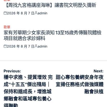
Posted
【周找九宮格講座海琳】讓書院文明歷久彌新
in
2026 年 8 月 7 日
admin
Posted
Posted
on
by
歌單
Posted
家有芳華期少女家長須知 13至15歲秀傳醫院體檢
in
項目就適合求診婦科
2026 年 8 月 7 日
admin
Posted
Posted
on
by
文
Previous:
Next:
章
穩中求進、提質增效 完
甜心專包養網安身年夜
導
成“十五五”傑出殘局｜
宣揚任務格式做強媒體
覽
保持和諧成長，增進城
融會扶植
鄉融會和區域專包養心
得聯動