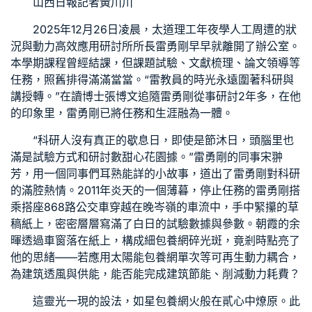
山西日報記者黃川川
2025年12月26日凌晨，太道理工年夜學人工周遭的狀
況與動力高效應用研討所所長雷勇剛早早就離開了辦公室。
本學期課程曾經結課，但課題試驗、文獻梳理、論文領導等
任務，照舊排得滿滿當當。“雷教員的時光永遠圍著科研與
講授轉。”在讀博士張博文追隨雷勇剛從事研討2年多，在他
的印象里，雷勇剛已將任務和生涯融為一體。
“科研人沒有真正的歇息日，即使是節沐日，頭腦里也
滿是試驗方式和研討數
甜心花園
據。”雷勇剛的同事宋翀
芳，用一個同事們耳熟能詳的小故事，道出了雷勇剛對科研
的滿腔熱情。2011年炎天的一個薄暮，停止任務的雷勇剛搭
乘搭座868路公交車穿越在晚岑嶺的車流中，手中緊攥的草
稿紙上，密密層層寫滿了白日的試驗數據與參數。朝霞的余
暉透過車窗落在紙上，構成細
包養網
碎光斑，竟剎時點亮了
他的思緒——若應用太陽能
包養網單次
等可再生動力耦合，
為建筑透風與供能，能否能完成建筑節能、削減動力耗費？
這靈光一現的設法，如星
包養網
火般在貳心中燎原。此