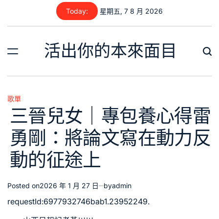
Skip
Today:
星期五, 7 8 月 2026
to
content
活出你的本來面目
歌單
Posted
三晉兒女｜專包養心得雷
in
勇剛：將論文寫在動力反
動的征途上
Posted on
2026 年 1 月 27 日
by
admin
requestId:6977932746bab1.23952249.