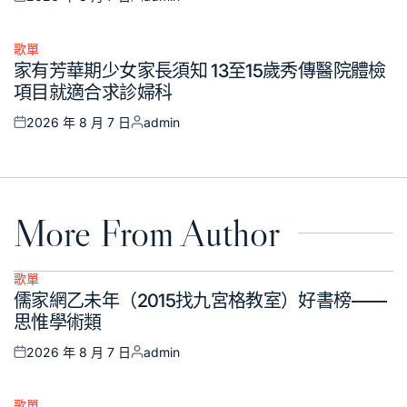
Posted
Posted
on
by
歌單
Posted
家有芳華期少女家長須知 13至15歲秀傳醫院體檢
in
項目就適合求診婦科
2026 年 8 月 7 日
admin
Posted
Posted
on
by
More From Author
歌單
Posted
儒家網乙未年（2015找九宮格教室）好書榜——
in
思惟學術類
2026 年 8 月 7 日
admin
Posted
Posted
on
by
歌單