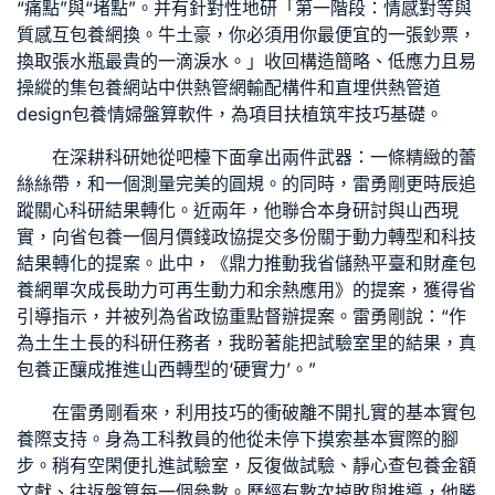
“痛點”與“堵點”。并有針對性地研「第一階段：情感對等與
質感互
包養網
換。牛土豪，你必須用你最便宜的一張鈔票，
換取張水瓶最貴的一滴淚水。」收回構造簡略、低應力且易
操縱的集
包養網站
中供熱管網輸配構件和直埋供熱管道
design
包養情婦
盤算軟件，為項目扶植筑牢技巧基礎。
在深耕科研她從吧檯下面拿出兩件武器：一條精緻的蕾
絲絲帶，和一個測量完美的圓規。的同時，雷勇剛更時辰追
蹤關心科研結果轉化。近兩年，他聯合本身研討與山西現
實，向省
包養一個月價錢
政協提交多份關于動力轉型和科技
結果轉化的提案。此中，《鼎力推動我省儲熱平臺和財產
包
養網單次
成長助力可再生動力和余熱應用》的提案，獲得省
引導指示，并被列為省政協重點督辦提案。雷勇剛說：“作
為土生土長的科研任務者，我盼著能把試驗室里的結果，真
包養
正釀成推進山西轉型的‘硬實力’。”
在雷勇剛看來，利用技巧的衝破離不開扎實的基本實
包
養
際支持。身為工科教員的他從未停下摸索基本實際的腳
步。稍有空閑便扎進試驗室，反復做試驗、靜心查
包養金額
文獻、往返盤算每一個參數。歷經有數次掉敗與推導，他勝