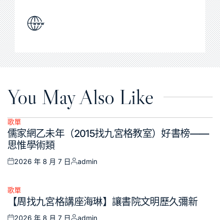
You May Also Like
歌單
Posted
儒家網乙未年（2015找九宮格教室）好書榜——
in
思惟學術類
2026 年 8 月 7 日
admin
Posted
Posted
on
by
歌單
Posted
【周找九宮格講座海琳】讓書院文明歷久彌新
in
2026 年 8 月 7 日
admin