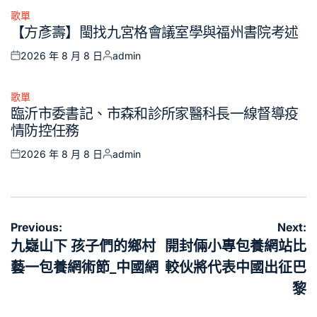
歌單
Posted
【方彥壽】閩找九宮格會議室學與福州書院考述
in
2026 年 8 月 8 日
admin
Posted
Posted
on
by
歌單
Posted
臨沂市委書記、市森和診所家醫科長一線督導疫
in
情防控任務
2026 年 8 月 8 日
admin
Posted
Posted
on
by
文
Previous:
Next:
章
九嶷山下 孩子們的鄉村
開封倆小專包養網站比
導
藝一包養網術節_中國網
較伙將代表中國出征巴
覽
黎