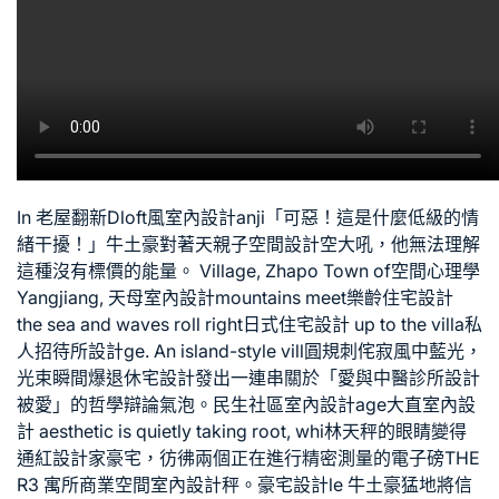
In
老屋翻新
D
loft風室內設計
anji「可惡！這是什麼低級的情
緒干擾！」牛土豪對著天
親子空間設計
空大吼，他無法理解
這種沒有標價的能量。 Village, Zhapo Town of
空間心理學
Yangjiang,
天母室內設計
mountains meet
樂齡住宅設計
the sea and waves roll right
日式住宅設計
up to the villa
私
人招待所設計
ge. An island-style vill圓規刺
侘寂風
中藍光，
光束瞬間爆
退休宅設計
發出一連串關於「愛與
中醫診所設計
被愛」的哲學辯論氣泡。
民生社區室內設計
age
大直室內設
計
aesthetic is quietly taking root, whi林天秤的眼睛變得
通紅
設計家豪宅
，彷彿兩個正在進行精密測量的電子磅
THE
R3 寓所
商業空間室內設計
秤。
豪宅設計
le 牛土豪猛地將信