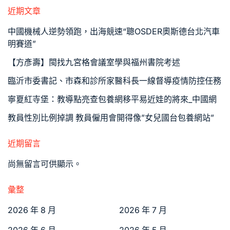
近期文章
中國機械人逆勢領跑，出海競速“聰OSDER奧斯德台北汽車
明賽道”
【方彥壽】閩找九宮格會議室學與福州書院考述
臨沂市委書記、市森和診所家醫科長一線督導疫情防控任務
寧夏紅寺堡：教導點亮查包養網移平易近娃的將來_中國網
教員性別比例掉調 教員僱用會開得像”女兒國台包養網站”
近期留言
尚無留言可供顯示。
彙整
2026 年 8 月
2026 年 7 月
2026 年 6 月
2026 年 5 月