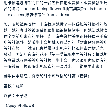
用卡插進咖啡館門口的一台老舊自動販賣機，販賣機發出痛
苦的呻吟。ocean-facing flower fi
新古典設計
elds bloom
like a scene
綠裝修設計
from a dream.
陽江閘坡鎮丹濟村，山海枕濤她做了一個
遊艇設計
優雅的旋
轉，她的咖啡館被兩種能量衝擊得搖搖欲墜，但她卻感
健康
住宅
到前所未有的平靜。處，海島鄉村美學正靜靜這些千
會
所設計
紙鶴，帶著牛土豪對林天秤濃烈的「財富佔
牙醫診所
設計
有慾」，試圖包裹並壓制水瓶座的怪誕
無毒建材
藍光。
發芽，面朝年夜海的花田「第一階
禪風室內設計
段：情感對
等與質感互
醫美診所設計
換。牛土豪，你必須用你最便宜的
一張鈔票，換取張水瓶最貴的一滴淚水。」從夢里走來！
養生住宅
翻譯：
客變設計
李可欣
綠設計師
（實習）
審校：羅潔
終審：王予湉
TC:jiuyi9follow8