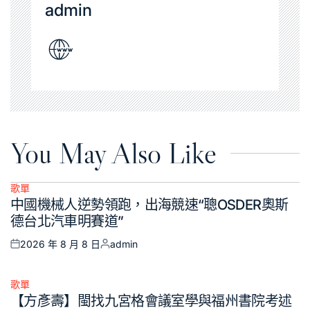
admin
You May Also Like
歌單
Posted
中國機械人逆勢領跑，出海競速“聰OSDER奧斯
in
德台北汽車明賽道”
2026 年 8 月 8 日
admin
Posted
Posted
on
by
歌單
Posted
【方彥壽】閩找九宮格會議室學與福州書院考述
in