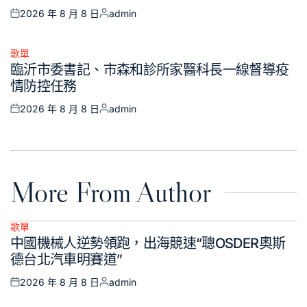
2026 年 8 月 8 日
admin
Posted
Posted
on
by
歌單
Posted
臨沂市委書記、市森和診所家醫科長一線督導疫
in
情防控任務
2026 年 8 月 8 日
admin
Posted
Posted
on
by
More From Author
歌單
Posted
中國機械人逆勢領跑，出海競速“聰OSDER奧斯
in
德台北汽車明賽道”
2026 年 8 月 8 日
admin
Posted
Posted
on
by