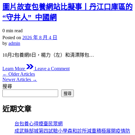
車
寶
息
圖片故查包養網站比擬事丨丹江口庫區的
撞
物
門
“守井人”_中國網
圍
查
戶
墻
包
Estimated
0 min read
身
養
read
Posted on
2026 年 8 月 4 日
亡：
網
time
by
admin
車
脫
輛
貧
10月2包養網8日，楊力（左）和清漂隊包…
系
夯
on
改
基
Learn More
Leave a Comment
圖
←
Older Articles
裝，
筑
文
Newer Articles
→
片
最
夢
章
搜尋
故
高
和
搜尋
查
時
導
美
包
速
村
覽
近期文章
養
達
落
網
1JIUYI
煥
站
俱
台包養心得煙臺民眾網
新
比
意
成武縣郜城第四試驗小學森和診所減重積極展開疫情防
_