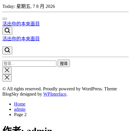
Skip
Today:
星期五, 7 8 月 2026
to
content
活出你的本來面目
活出你的本來面目
搜
Close
尋
search
關
鍵
© All rights reserved. Proudly powered by WordPress. Theme
字:
BlogSky designed by
WPInterface
.
Home
admin
Page 2