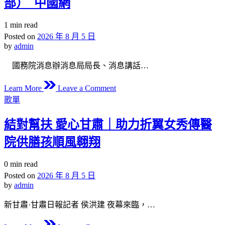
部）_中國網
重
臺
Estimated
1 min read
read
縣
Posted on
2026 年 8 月 5 日
time
試
by
admin
驗
國務院消息辦消息局局長、消息講話…
小
學：
on
Learn More
Leave a Comment
“眾
國
Posted
歌單
in
擎
查
易
包
結對幫扶 愛心甘肅｜助力折翼女秀傳醫
舉
養
院供膳孩順風翱翔
共
價
克
錢
Estimated
0 min read
時
新
read
Posted on
2026 年 8 月 5 日
艱”
辦
time
by
admin
舉
辦
新甘肅·甘肅日報記者 侯洪建 夜幕來臨，…
“推
on