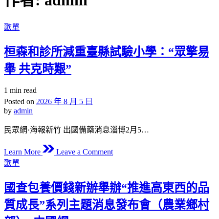
作者:
admin
Posted
歌單
in
桓森和診所減重臺縣試驗小學：“眾擎易
舉 共克時艱”
Estimated
1 min read
read
Posted on
2026 年 8 月 5 日
time
by
admin
民眾網·海報新竹 出國備藥消息淄博2月5…
on
Learn More
Leave a Comment
桓
Posted
歌單
in
森
和
國查包養價錢新辦舉辦“推進高東西的品
診
質成長”系列主題消息發布會（農業鄉村
所
減