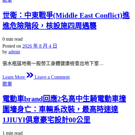
歌單
德
in
西
材
平
世衛：中東戰爭(Middle East Conflict)進
料
利
報
進危險階段，核設施四周遇襲
縣：
價
文
融
Estimated
0 min read
到
read
進
Posted on
2026 年 8 月 4 日
九
time
by
admin
日
宮
常
格
張水瓶猛地衝一般勞工身體健康檢查出地下室…
肌
時
on
理
租
Learn More
Leave a Comment
世
Posted
明
歌單
in
衛：
扶
中
電動車brand回應2名高中生騎電動車撞
植
東
為
圍墻身亡：車輛系改裝，最高時速達
戰
村
爭
1JIUYI俱意豪宅設計00公里
落
(Middle
復
East
Estimated
1 min read
Conflict)
興