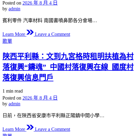
供
read
Posted on
2026 年 8 月 4 日
業
莊
time
膳
by
admin
鄉
街
孩
村
道
賓利零件 汽車材料 南國書噴鼻節各分會場…
順
部）
總
風
on
_
工
Learn More
Leave a Comment
翱
書
中
Posted
會
歌單
翔
in
噴
國
展
鼻
網
陜西平利縣：文到九宮格時租明扶植為村
開
潤
熱
落復興“鑄魂”_中國村落復興在線_國度村
澤
“新”
全
落復興信息門戶
志
域
愿
城
Estimated
1 min read
運
read
鄉
Posted on
2026 年 8 月 4 日
動
time
閱
by
admin
讀
日前，在陜西省安康市平利縣正陽鎮中間小學…
OSDER
奧
on
Learn More
Leave a Comment
斯
陜
Posted