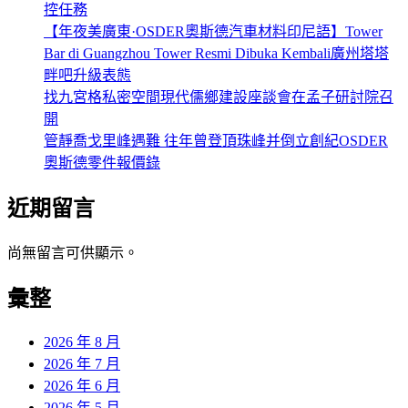
擬
豪
控任務
中
事
宅
【年夜美廣東·OSDER奧斯德汽車材料印尼語】Tower
國
丨
設
Bar di Guangzhou Tower Resmi Dibuka Kembali廣州塔塔
網
丹
計
畔吧升級表態
00
江
找九宮格私密空間現代儒鄉建設座談會在孟子研討院召
公
口
開
里
庫
管靜喬戈里峰遇難 往年曾登頂珠峰并倒立創紀OSDER
區
奧斯德零件報價錄
的
“守
近期留言
井
人”
尚無留言可供顯示。
_
中
彙整
國
網
2026 年 8 月
2026 年 7 月
2026 年 6 月
2026 年 5 月