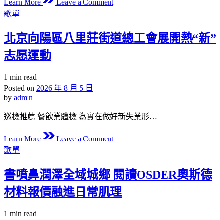
進
Learn More
Leave a Comment
結
Posted
高
歌單
in
對
東
幫
北京向陽區八里莊街道總工會展開熱“新”
西
扶
的
志愿運動
愛
品
心
質
Estimated
1 min read
甘
成
read
Posted on
2026 年 8 月 5 日
肅
time
長”
by
admin
｜
系
助
巡檢推薦 餐飲業體檢 為實在做好新失業形…
列
力
主
on
折
Learn More
Leave a Comment
題
北
Posted
翼
歌單
消
in
京
女
息
向
書噴鼻潤澤全域城鄉 閱讀OSDER奧斯德
秀
發
陽
傳
材料報價融進日常肌理
布
區
醫
會
八
院
Estimated
1 min read
（農
里