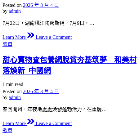
read
Posted on
2026 年 8 月 4 日
進
“鑄
time
by
admin
進
魂”
_
危
7月22日，湖南桃江陶密斯稱，7月9日，…
中
險
on
國
階
Learn More
Leave a Comment
電
村
Posted
段，
歌單
in
動
落
核
車
復
設
甜心寶物查包養網脫貧夯基筑夢 和美村
brand
興
施
回
落煥新_中國網
在
四
應
線
周
2
Estimated
1 min read
_
遇
名
read
Posted on
2026 年 8 月 4 日
國
襲
time
高
by
admin
度
中
村
春回開州，年夜地處處煥發蓬勃活力。在重慶…
生
落
騎
on
復
Learn More
Leave a Comment
電
甜
Posted
興
歌單
動
in
心
信