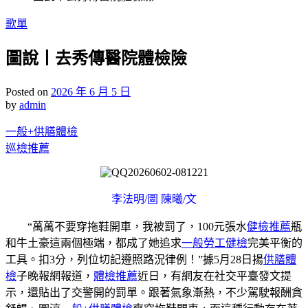
Posted
歌單
in
圖說丨去秀傳醫院體檢險
Posted on
2026 年 6 月 5 日
by
admin
一般+供膳體檢
巡檢推薦
李法明/圖 陳曦/文
“萬萬不要穿拖鞋開車，我被罰了，100元張水
健檢推薦
瓶
和牛土豪這兩個極端，都成了她追求
一般勞工健檢
完美平衡的
工具。扣3分，列位切記遵照路況律例！”據5月28日揚
供膳體
檢
子晚報網報道，
體檢推薦
近日，有網友在社交平臺發文提
示，還貼出了交警開的罰單。跟著氣象漸熱，不少駕駛報酬貪