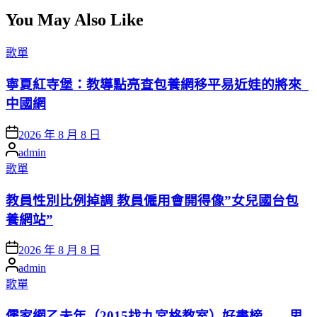
You May Also Like
Posted
歌單
in
寧夏紅寺堡：教導點亮查包養網移平易近娃的將來_
中國網
Posted
2026 年 8 月 8 日
on
Posted
admin
by
Posted
歌單
in
教員性別比例掉調 教員僱用會開得像”女兒國台包
養網站”
Posted
2026 年 8 月 8 日
on
Posted
admin
by
Posted
歌單
in
儒家網乙未年（2015找九宮格教室）好書榜——思