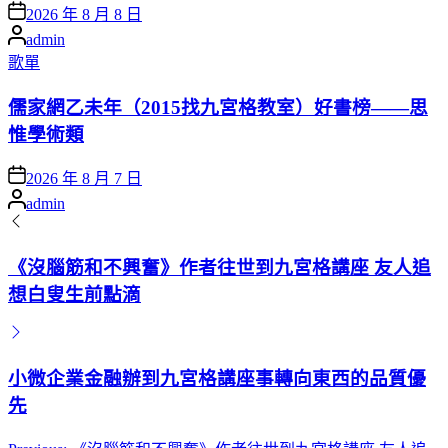
Posted
2026 年 8 月 8 日
on
Posted
admin
by
Posted
歌單
in
儒家網乙未年（2015找九宮格教室）好書榜——思
惟學術類
Posted
2026 年 8 月 7 日
on
Posted
admin
by
《沒腦筋和不興奮》作者往世到九宮格講座 友人追
想白叟生前點滴
小微企業金融辦到九宮格講座事轉向東西的品質優
先