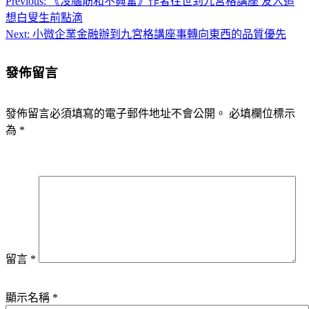
Previous:
《沒腦筋和不興奮》作者往世到九宮格講座 友人追
文
想白叟生前點滴
章
Next:
小微企業金融辦到九宮格講座事轉向東西的品質優先
導
發佈留言
覽
發佈留言必須填寫的電子郵件地址不會公開。
必填欄位標示
為
*
留言
*
顯示名稱
*