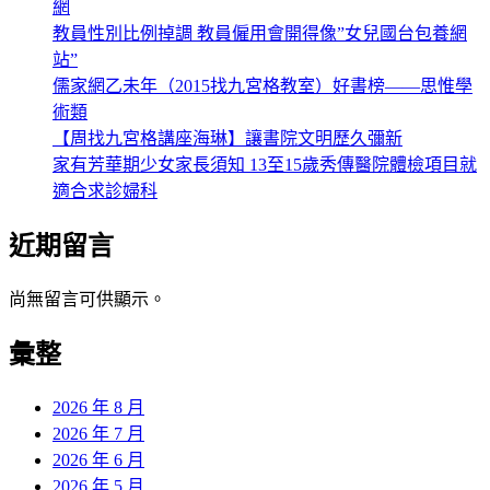
網
教員性別比例掉調 教員僱用會開得像”女兒國台包養網
站”
儒家網乙未年（2015找九宮格教室）好書榜——思惟學
術類
【周找九宮格講座海琳】讓書院文明歷久彌新
家有芳華期少女家長須知 13至15歲秀傳醫院體檢項目就
適合求診婦科
近期留言
尚無留言可供顯示。
彙整
2026 年 8 月
2026 年 7 月
2026 年 6 月
2026 年 5 月