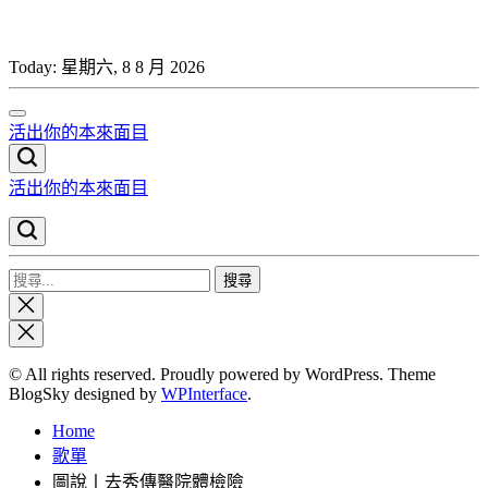
Skip
to
content
Today:
星期六, 8 8 月 2026
活出你的本來面目
活出你的本來面目
搜
Close
尋
search
關
鍵
© All rights reserved. Proudly powered by WordPress. Theme
字:
BlogSky designed by
WPInterface
.
Home
歌單
圖說丨去秀傳醫院體檢險