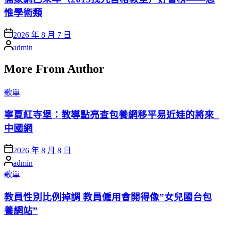
惟學術類
Posted
2026 年 8 月 7 日
on
Posted
admin
by
More From Author
Posted
歌單
in
寧夏紅寺堡：教導點亮查包養網移平易近娃的將來_
中國網
Posted
2026 年 8 月 8 日
on
Posted
admin
by
Posted
歌單
in
教員性別比例掉調 教員僱用會開得像”女兒國台包
養網站”